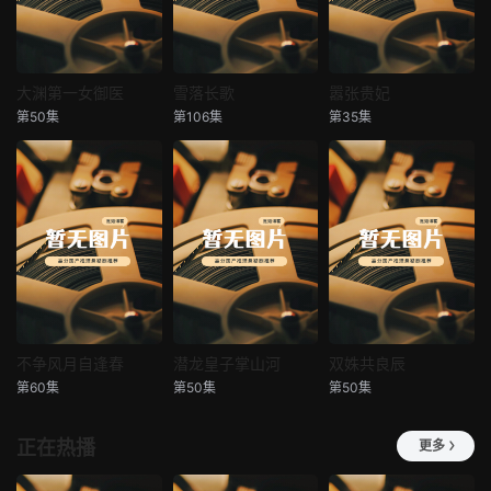
大渊第一女御医
雪落长歌
嚣张贵妃
大渊第一女御医
雪落长歌
嚣张贵妃
第50集
第106集
第35集
未知
未知
未知
不争风月自逢春
潜龙皇子掌山河
双姝共良辰
不争风月自逢春
潜龙皇子掌山河
双姝共良辰
第60集
第50集
第50集
未知
未知
未知
正在热播
更多