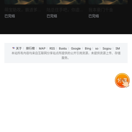
热播
热播
热播
萌宝助攻，霸道爹地又宠又撩
陆总住手吧，你虐错夫人了
我本豪门千金
已完结
已完结
已完结
萌宝助攻，霸道爹地又宠又撩
陆总住手吧，你虐错夫人了
我本豪门千金
未知
未知
未知
关于
排行榜
MAP
RSS
Baidu
Google
Bing
so
Sogou
SM
本站所有内容均来自互联网分享站点所提供的公开引用资源，未提供资源上传、存储
服务。