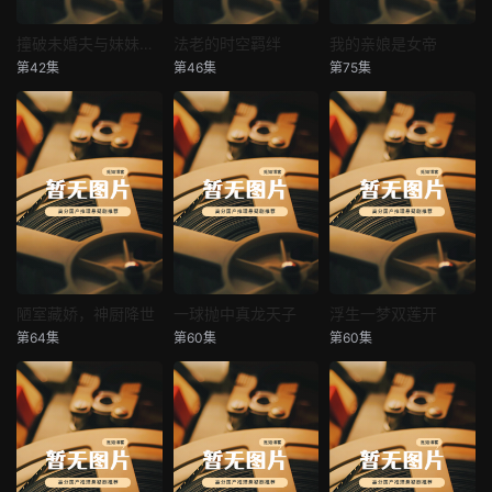
撞破未婚夫与妹妹打野战
法老的时空羁绊
我的亲娘是女帝
撞破未婚夫与妹妹打野战
法老的时空羁绊
我的亲娘是女帝
第42集
第46集
第75集
未知
未知
未知
陋室藏娇，神厨降世
一球抛中真龙天子
浮生一梦双莲开
陋室藏娇，神厨降世
一球抛中真龙天子
浮生一梦双莲开
第64集
第60集
第60集
未知
未知
未知