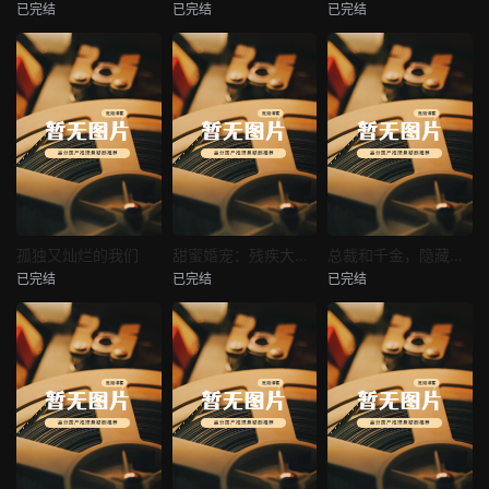
已完结
已完结
已完结
穿越后宫假和尚
消失的空姐女友
让你当保安你和女业主谈恋爱
未知
未知
未知
热播
热播
热播
孤独又灿烂的我们
甜蜜婚宠：残疾大佬夜夜撩
总裁和千金，隐藏身份闪婚了
已完结
已完结
已完结
孤独又灿烂的我们
甜蜜婚宠：残疾大佬夜夜撩
总裁和千金，隐藏身份闪婚了
未知
未知
未知