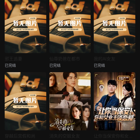
热播
热播
热播
邪王追妻
仙尊奶爸在都市
我的AI女友
已完结
已完结
已完结
邪王追妻
仙尊奶爸在都市
我的AI女友
未知
未知
未知
热播
热播
热播
穿越后宫假和尚
消失的空姐女友
让你当保安你和女业主谈恋爱