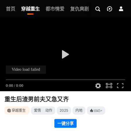
我的观影记录
首页
穿越重生
都市情爱
复仇爽剧
玄幻武侠
奇幻
重生后渣男前夫又急又齐
穿越重生
爱情
/
动作
2025
内地
1045+
一键分享