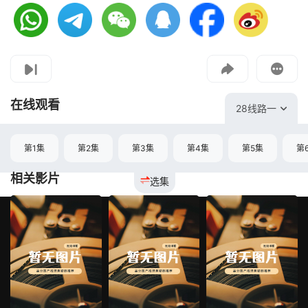
视频报错
如果是遇到无法播放请提交反馈
投屏到电视
教程：把手机影片投到电视上播放
在线观看
28线路一
第1集
第2集
第3集
第4集
第5集
第
相关影片
选集