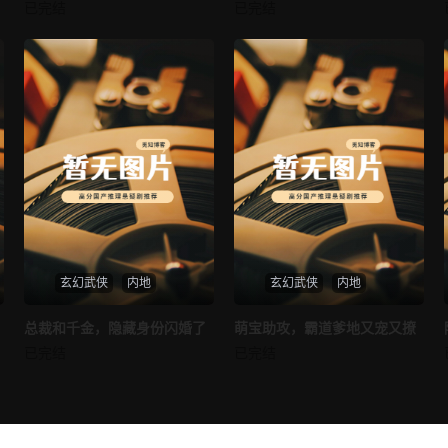
我的AI女友
穿越后宫假和尚
已完结
已完结
未知
未知
玄幻武侠
内地
玄幻武侠
内地
热播
热播
总裁和千金，隐藏身份闪婚了
萌宝助攻，霸道爹地又宠又撩
总裁和千金，隐藏身份闪婚了
萌宝助攻，霸道爹地又宠又撩
已完结
已完结
未知
未知