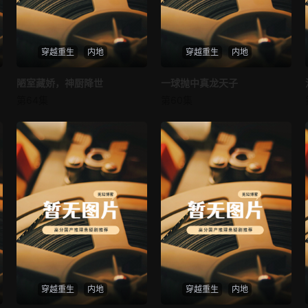
穿越重生
内地
穿越重生
内地
陋室藏娇，神厨降世
陋室藏娇，神厨降世
一球抛中真龙天子
一球抛中真龙天子
第64集
第60集
未知
未知
穿越重生
内地
穿越重生
内地