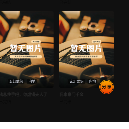
消失的空姐女友
让你当保安你和女业主谈恋爱
已完结
已完结
未知
未知
第77集
第78集
最新
最新
第79集
第80集
玄幻武侠
内地
玄幻武侠
内地
热播
热播
陆总住手吧，你虐错夫人了
我本豪门千金
陆总住手吧，你虐错夫人了
我本豪门千金
已完结
已完结
未知
未知