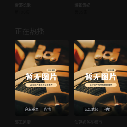
雪落长歌
雪落长歌
嚣张贵妃
嚣张贵妃
第106集
第35集
未知
未知
正在热播
穿越重生
内地
玄幻武侠
内地
热播
热播
邪王追妻
仙尊奶爸在都市