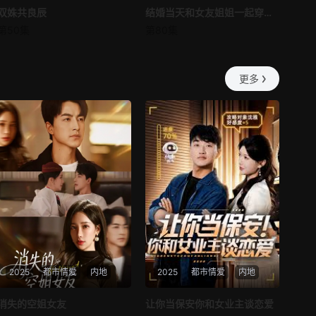
双姝共良辰
双姝共良辰
结婚当天和女友姐姐一起穿越了
结婚当天和女友姐姐一起穿越了
第57集
第58集
第50集
第80集
未知
何釗遠、邵依蕊
第59集
第60集
更多
第61集
第62集
第63集
第64集
第65集
第66集
第67集
第68集
第69集
第70集
第71集
第72集
2025
都市情爱
内地
2025
都市情爱
内地
第73集
第74集
热播
热播
消失的空姐女友
让你当保安你和女业主谈恋爱
第75集
第76集