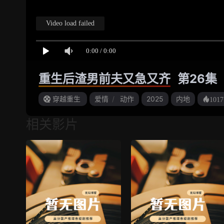
重生后渣男前夫又急又齐
第26集
穿越重生
爱情
/
动作
2025
内地
1017
相关影片