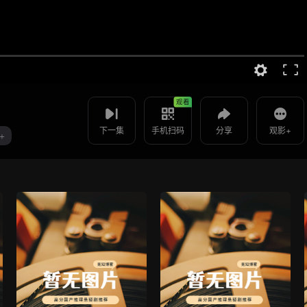
视频报错
如果是遇到无法播放请提交反馈
使用 手机浏览器 扫码观看
重生后渣男前夫又急又齐 -第
投屏到电视
26集
教程：把手机影片投到电视上播放
观看
下一集
手机扫码
分享
观影+
+