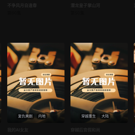
不争风月自逢春
不争风月自逢春
潜龙皇子掌山河
潜龙皇子掌山河
第60集
第50集
未知
未知
复仇爽剧
内地
穿越重生
大陆
热播
热播
我的AI女友
穿越后宫假和尚