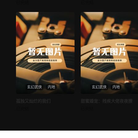
邪王追妻
仙尊奶爸在都市
已完结
已完结
未知
未知
玄幻武侠
内地
玄幻武侠
内地
热播
热播
孤独又灿烂的我们
甜蜜婚宠：残疾大佬夜夜撩
孤独又灿烂的我们
甜蜜婚宠：残疾大佬夜夜撩
已完结
已完结
未知
未知