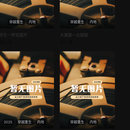
第37集
第38集
穿越重生
内地
穿越重生
内地
第39集
第40集
浮生一梦双莲开
浮生一梦双莲开
大渊第一女御医
大渊第一女御医
第41集
第42集
第60集
第50集
未知
未知
第43集
第44集
第45集
第46集
第47集
第48集
第49集
第50集
第51集
第52集
第53集
第54集
2025
穿越重生
内地
穿越重生
内地
第55集
第56集