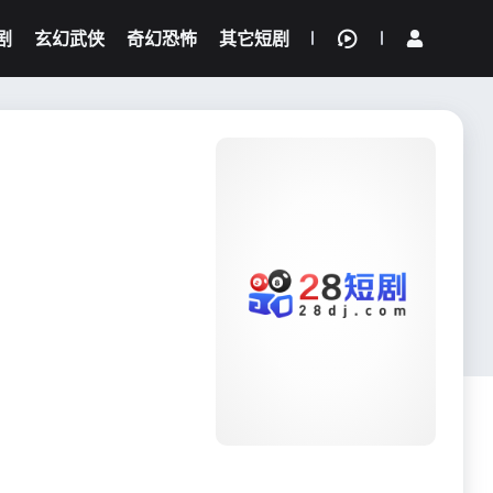
剧
玄幻武侠
奇幻恐怖
其它短剧
我的观影记录
{if condition="$obj.vod_points
gt 0"}