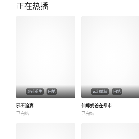
正在热播
穿越重生
内地
玄幻武侠
内地
热播
热播
邪王追妻
仙尊奶爸在都市
邪王追妻
仙尊奶爸在都市
已完结
已完结
未知
未知