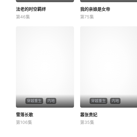
法老的时空羁绊
法老的时空羁绊
我的亲娘是女帝
我的亲娘是女帝
第46集
第75集
未知
未知
穿越重生
内地
穿越重生
内地
雪落长歌
雪落长歌
嚣张贵妃
嚣张贵妃
第106集
第35集
未知
未知