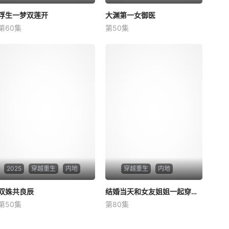
浮生一梦双莲开
浮生一梦双莲开
大渊第一女御医
大渊第一女御医
第60集
第50集
未知
未知
2025
穿越重生
内地
穿越重生
内地
双姝共良辰
双姝共良辰
结婚当天和女友姐姐一起穿越了
结婚当天和女友姐姐一起穿越了
第50集
第80集
未知
何釗遠、邵依蕊