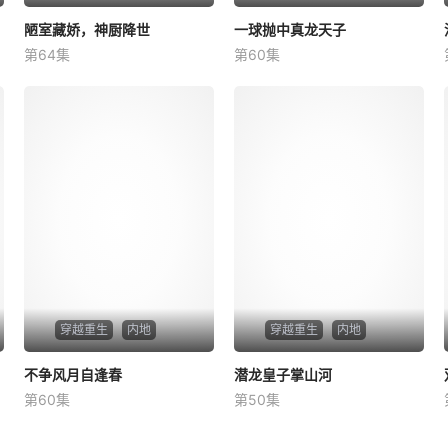
陋室藏娇，神厨降世
陋室藏娇，神厨降世
一球抛中真龙天子
一球抛中真龙天子
第64集
第60集
未知
未知
穿越重生
内地
穿越重生
内地
不争风月自逢春
不争风月自逢春
潜龙皇子掌山河
潜龙皇子掌山河
第60集
第50集
未知
未知