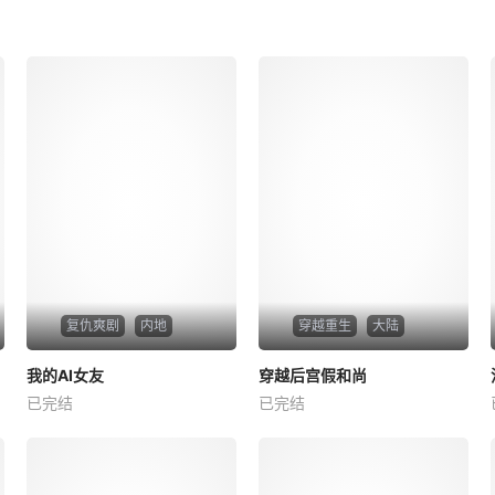
复仇爽剧
内地
穿越重生
大陆
热播
热播
我的AI女友
穿越后宫假和尚
我的AI女友
穿越后宫假和尚
已完结
已完结
未知
未知