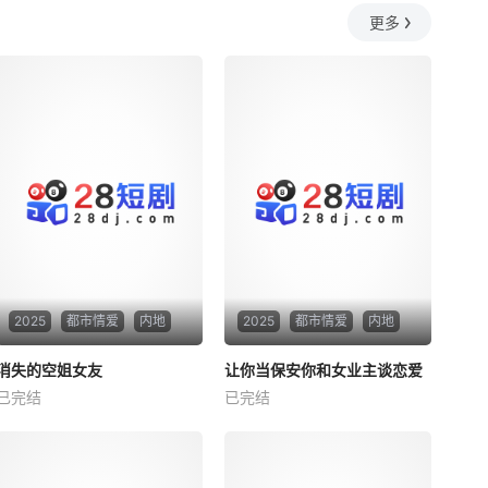
更多
2025
都市情爱
内地
2025
都市情爱
内地
热播
热播
消失的空姐女友
让你当保安你和女业主谈恋爱
消失的空姐女友
让你当保安你和女业主谈恋爱
已完结
已完结
未知
未知