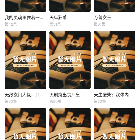
我的灵魂里住着一条龙
天纵狂萧
万兽女王
我的灵魂里住着一条龙
天纵狂萧
万兽女王
第42集
第51集
第61集
未知
未知
未知
无敌玄门大佬，只听姐姐的话
火刑烧出丧尸皇
天生废柴？我体内有神血
无敌玄门大佬，只听姐姐的话
火刑烧出丧尸皇
天生废柴？我体内有神血
第60集
第50集
第50集
未知
未知
未知