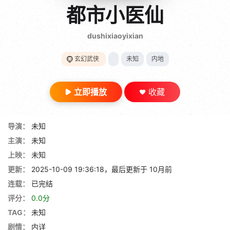
gt 0"}
都市小医仙
28短剧
dushixiaoyixian
玄幻武侠
未知
内地
立即播放
收藏
导演：
未知
主演：
未知
上映：
未知
更新：
2025-10-09 19:36:18，最后更新于 10月前
连载：
已完结
评分：
0.0分
TAG：
未知
剧情：
内详