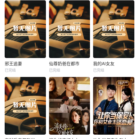
热播
热播
热播
邪王追妻
仙尊奶爸在都市
我的AI女友
已完结
已完结
已完结
邪王追妻
仙尊奶爸在都市
我的AI女友
未知
未知
未知
热播
热播
热播