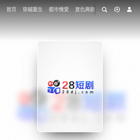
我的观影记录
首页
穿越重生
都市情爱
复仇爽剧
玄幻武侠
奇幻
{if condition="$obj.vod_points