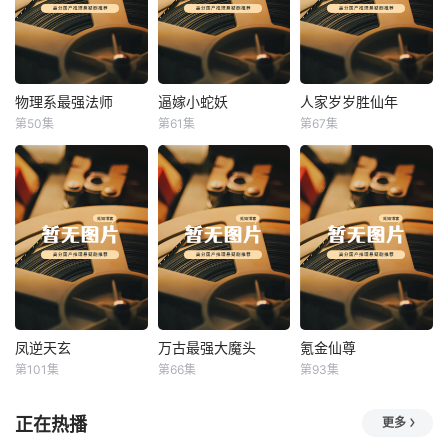
物理系最强法师
逼嫁小蛇妖
人家岁岁胜仙年
物理系最强法师
逼嫁小蛇妖
人家岁岁胜仙年
第50集
第61集
第67集
未知
未知
未知
凤逆天玄
万古最强大魔头
氪金仙尊
凤逆天玄
万古最强大魔头
氪金仙尊
第101集
第66集
第93集
未知
未知
未知
正在热播
更多