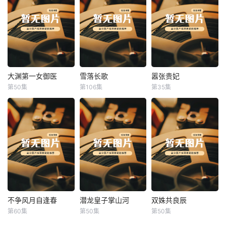
大渊第一女御医
雪落长歌
嚣张贵妃
大渊第一女御医
雪落长歌
嚣张贵妃
第50集
第106集
第35集
未知
未知
未知
不争风月自逢春
潜龙皇子掌山河
双姝共良辰
不争风月自逢春
潜龙皇子掌山河
双姝共良辰
第60集
第50集
第50集
未知
未知
未知