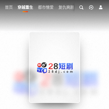
我的观影记录
首页
穿越重生
都市情爱
复仇爽剧
玄幻武侠
奇幻
{if condition="$obj.vod_points