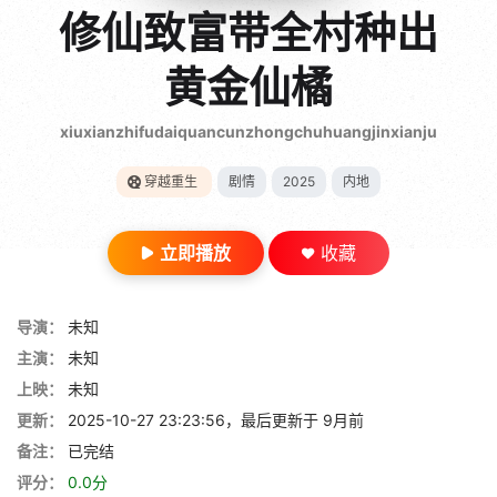
gt 0"}
修仙致富带全村种出
28短剧
黄金仙橘
xiuxianzhifudaiquancunzhongchuhuangjinxianju
穿越重生
剧情
2025
内地
立即播放
收藏
导演：
未知
主演：
未知
上映：
未知
更新：
2025-10-27 23:23:56，最后更新于 9月前
备注：
已完结
评分：
0.0分