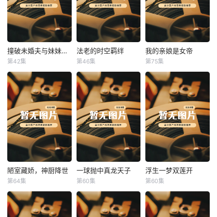
撞破未婚夫与妹妹打野战
法老的时空羁绊
我的亲娘是女帝
撞破未婚夫与妹妹打野战
法老的时空羁绊
我的亲娘是女帝
第42集
第46集
第75集
未知
未知
未知
陋室藏娇，神厨降世
一球抛中真龙天子
浮生一梦双莲开
陋室藏娇，神厨降世
一球抛中真龙天子
浮生一梦双莲开
第64集
第60集
第60集
未知
未知
未知