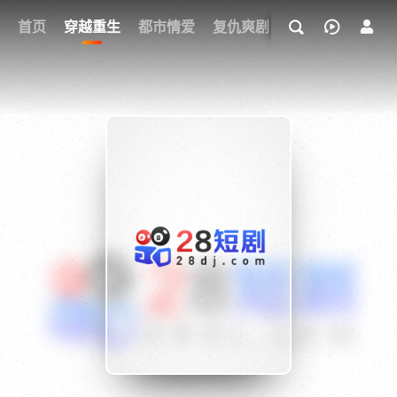
我的观影记录
首页
穿越重生
都市情爱
复仇爽剧
玄幻武侠
奇幻
{if condition="$obj.vod_points