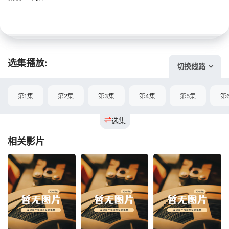
选集播放:
切换线路
第1集
第2集
第3集
第4集
第5集
第
选集
相关影片