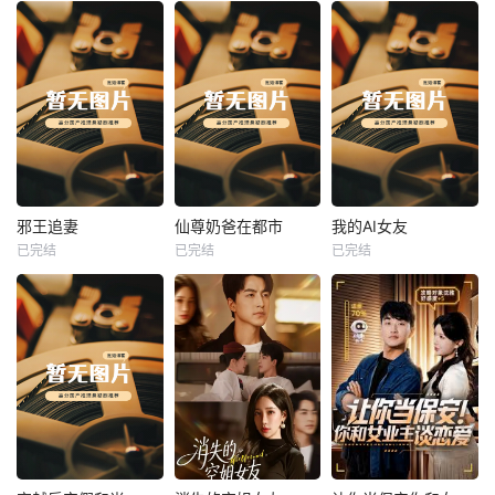
热播
热播
热播
邪王追妻
仙尊奶爸在都市
我的AI女友
已完结
已完结
已完结
邪王追妻
仙尊奶爸在都市
我的AI女友
未知
未知
未知
热播
热播
热播