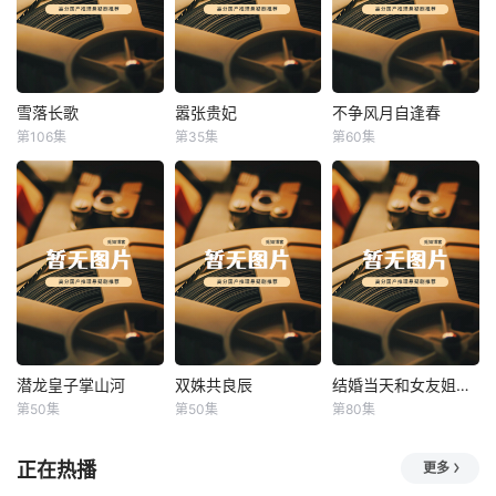
雪落长歌
嚣张贵妃
不争风月自逢春
雪落长歌
嚣张贵妃
不争风月自逢春
第106集
第35集
第60集
未知
未知
未知
潜龙皇子掌山河
双姝共良辰
结婚当天和女友姐姐一起穿越了
潜龙皇子掌山河
双姝共良辰
结婚当天和女友姐姐一起穿越了
第50集
第50集
第80集
未知
未知
何釗遠、邵依蕊
正在热播
更多