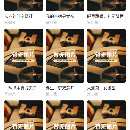
法老的时空羁绊
我的亲娘是女帝
陋室藏娇，神厨降世
法老的时空羁绊
我的亲娘是女帝
陋室藏娇，神厨降世
第46集
第75集
第64集
未知
未知
未知
一球抛中真龙天子
浮生一梦双莲开
大渊第一女御医
一球抛中真龙天子
浮生一梦双莲开
大渊第一女御医
第60集
第60集
第50集
未知
未知
未知