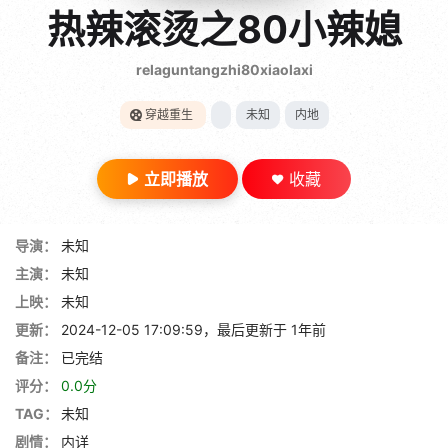
gt 0"}
热辣滚烫之80小辣媳
28短剧
relaguntangzhi80xiaolaxi
穿越重生
未知
内地
立即播放
收藏
导演：
未知
主演：
未知
上映：
未知
更新：
2024-12-05 17:09:59，最后更新于 1年前
备注：
已完结
评分：
0.0分
TAG：
未知
剧情：
内详