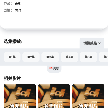
TAG：
未知
剧情：
内详
选集播放:
切换线路
第1集
第2集
第3集
第4集
第5集
第
选集
相关影片