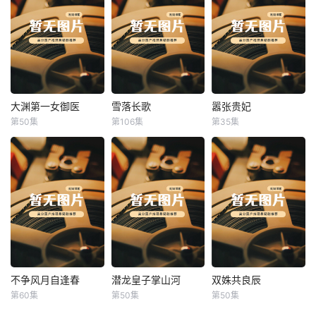
大渊第一女御医
雪落长歌
嚣张贵妃
大渊第一女御医
雪落长歌
嚣张贵妃
第50集
第106集
第35集
未知
未知
未知
不争风月自逢春
潜龙皇子掌山河
双姝共良辰
不争风月自逢春
潜龙皇子掌山河
双姝共良辰
第60集
第50集
第50集
未知
未知
未知