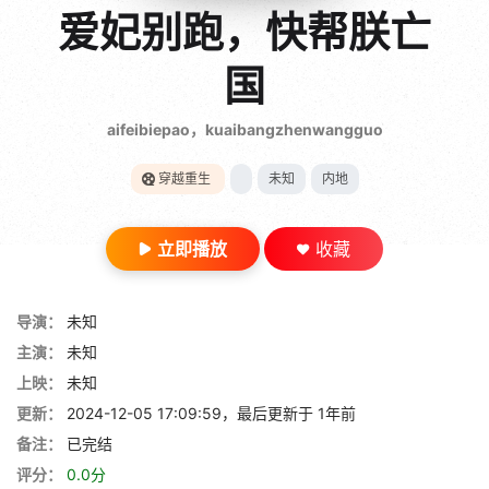
gt 0"}
爱妃别跑，快帮朕亡
28短剧
国
aifeibiepao，kuaibangzhenwangguo
穿越重生
未知
内地
立即播放
收藏
导演：
未知
主演：
未知
上映：
未知
更新：
2024-12-05 17:09:59，最后更新于 1年前
备注：
已完结
评分：
0.0分