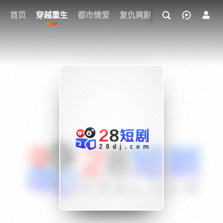
我的观影记录
首页
穿越重生
都市情爱
复仇爽剧
玄幻武侠
奇幻
{if condition="$obj.vod_points