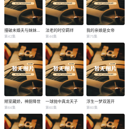
撞破未婚夫与妹妹打野战
法老的时空羁绊
我的亲娘是女帝
撞破未婚夫与妹妹打野战
法老的时空羁绊
我的亲娘是女帝
第42集
第46集
第75集
未知
未知
未知
陋室藏娇，神厨降世
一球抛中真龙天子
浮生一梦双莲开
陋室藏娇，神厨降世
一球抛中真龙天子
浮生一梦双莲开
第64集
第60集
第60集
未知
未知
未知