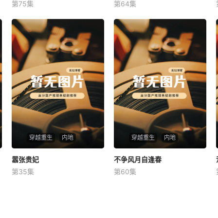
第75集
第64集
未知
未知
穿越重生
内地
穿越重生
内地
嚣张贵妃
嚣张贵妃
不争风月自逢春
不争风月自逢春
第35集
第60集
未知
未知