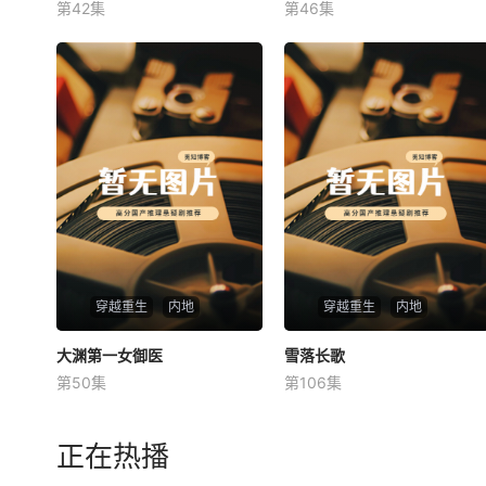
第42集
第46集
未知
未知
穿越重生
内地
穿越重生
内地
大渊第一女御医
大渊第一女御医
雪落长歌
雪落长歌
第50集
第106集
未知
未知
正在热播