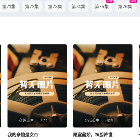
最新
最新
第71集
第72集
第73集
第74集
第75集
第76集
穿越重生
内地
穿越重生
内地
我的亲娘是女帝
我的亲娘是女帝
陋室藏娇，神厨降世
陋室藏娇，神厨降世