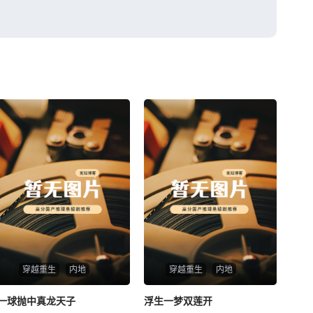
穿越重生
内地
穿越重生
内地
一球抛中真龙天子
一球抛中真龙天子
浮生一梦双莲开
浮生一梦双莲开