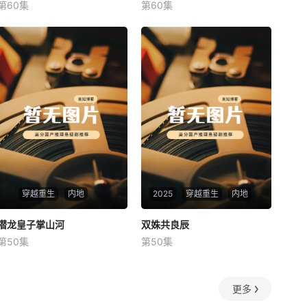
第60集
第60集
未知
未知
穿越重生
内地
2025
穿越重生
内地
潜龙皇子掌山河
潜龙皇子掌山河
双姝共良辰
双姝共良辰
第50集
第50集
未知
未知
更多