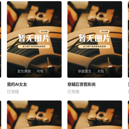
复仇爽剧
内地
穿越重生
大陆
热播
热播
我的AI女友
穿越后宫假和尚
我的AI女友
穿越后宫假和尚
已完结
已完结
未知
未知