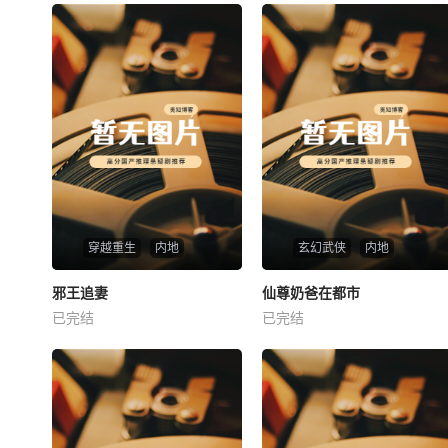
穿越重生
内地
玄幻武侠
内地
热播
热播
邪王追妻
仙尊奶爸在都市
邪王追妻
仙尊奶爸在都市
已完结
已完结
未知
未知