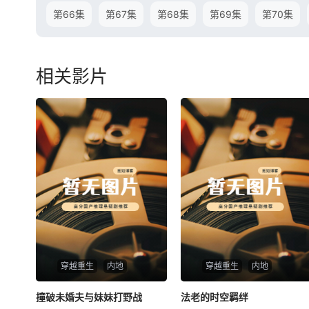
第66集
第67集
第68集
第69集
第70集
相关影片
穿越重生
内地
穿越重生
内地
撞破未婚夫与妹妹打野战
撞破未婚夫与妹妹打野战
法老的时空羁绊
法老的时空羁绊