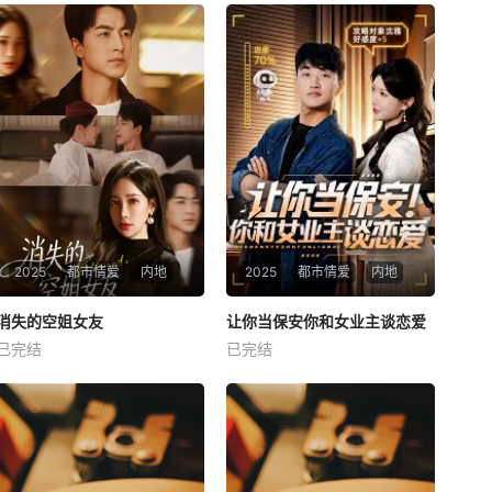
2025
都市情爱
内地
2025
都市情爱
内地
热播
热播
消失的空姐女友
让你当保安你和女业主谈恋爱
消失的空姐女友
让你当保安你和女业主谈恋爱
已完结
已完结
未知
未知