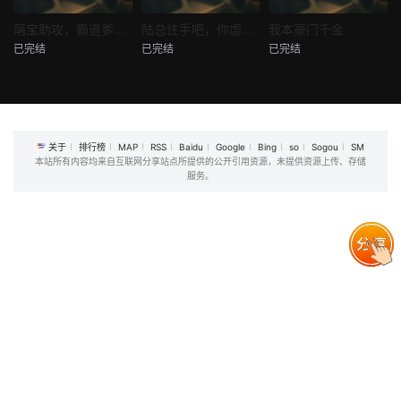
热播
热播
热播
萌宝助攻，霸道爹地又宠又撩
陆总住手吧，你虐错夫人了
我本豪门千金
已完结
已完结
已完结
萌宝助攻，霸道爹地又宠又撩
陆总住手吧，你虐错夫人了
我本豪门千金
未知
未知
未知
关于
排行榜
MAP
RSS
Baidu
Google
Bing
so
Sogou
SM
本站所有内容均来自互联网分享站点所提供的公开引用资源，未提供资源上传、存储
服务。