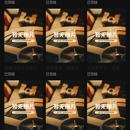
已完结
已完结
已完结
穿越后宫假和尚
消失的空姐女友
让你当保安你和女业主谈恋爱
未知
未知
未知
热播
热播
热播
孤独又灿烂的我们
甜蜜婚宠：残疾大佬夜夜撩
总裁和千金，隐藏身份闪婚了
已完结
已完结
已完结
孤独又灿烂的我们
甜蜜婚宠：残疾大佬夜夜撩
总裁和千金，隐藏身份闪婚了
未知
未知
未知