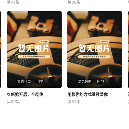
第41集
第30集
未知
未知
复仇爽剧
内地
复仇爽剧
内地
红帐掀开后，全剧终
红帐掀开后，全剧终
用恨你的方式继续爱你
用恨你的方式继续爱你
第82集
第62集
未知
未知