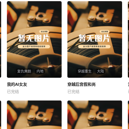
复仇爽剧
内地
穿越重生
大陆
热播
热播
我的AI女友
穿越后宫假和尚
我的AI女友
穿越后宫假和尚
已完结
已完结
未知
未知