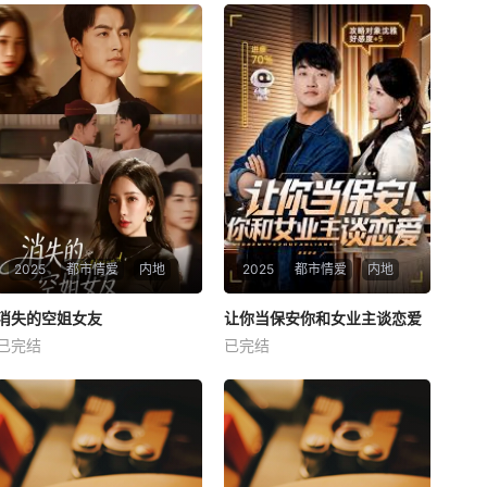
2025
都市情爱
内地
2025
都市情爱
内地
热播
热播
消失的空姐女友
让你当保安你和女业主谈恋爱
消失的空姐女友
让你当保安你和女业主谈恋爱
已完结
已完结
未知
未知