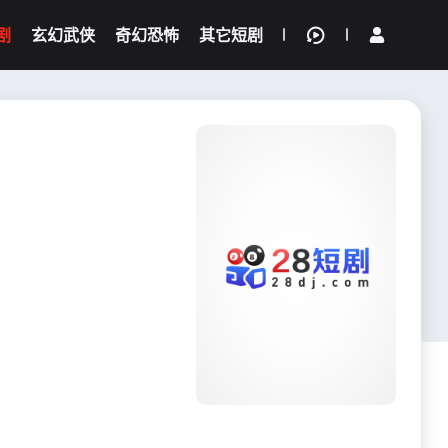
剧
玄幻武侠
奇幻恐怖
其它短剧
我的观影记录
{if condition="$obj.vod_points
gt 0"}