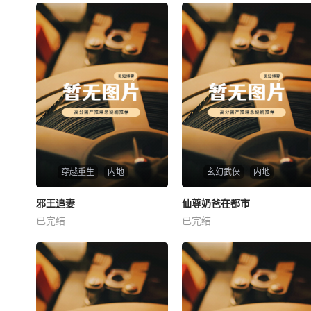
穿越重生
内地
玄幻武侠
内地
热播
热播
邪王追妻
仙尊奶爸在都市
邪王追妻
仙尊奶爸在都市
已完结
已完结
未知
未知