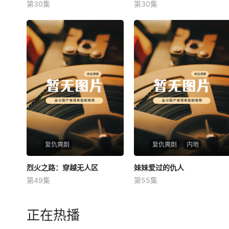
第30集
第30集
未知
未知
复仇爽剧
复仇爽剧
内地
烈火之路：穿越无人区
烈火之路：穿越无人区
妹妹爱过的仇人
妹妹爱过的仇人
第49集
第55集
未知
未知
正在热播