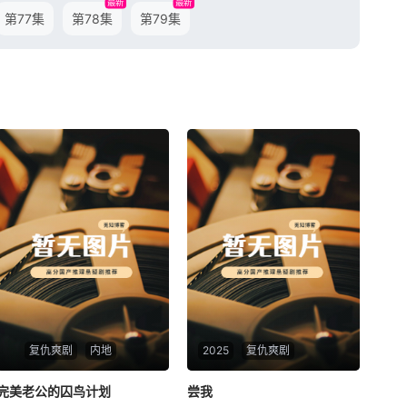
最新
最新
第77集
第78集
第79集
复仇爽剧
内地
2025
复仇爽剧
完美老公的囚鸟计划
完美老公的囚鸟计划
尝我
尝我