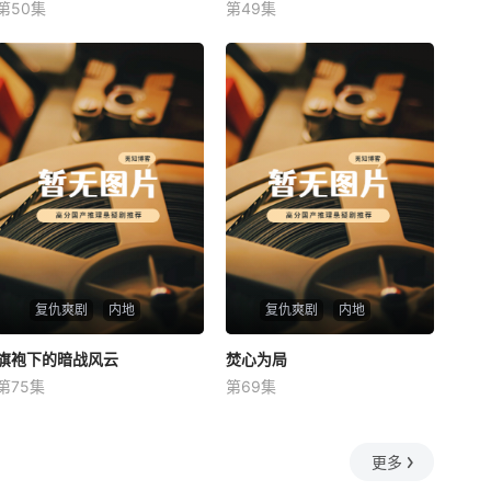
第50集
第49集
未知
未知
复仇爽剧
内地
复仇爽剧
内地
旗袍下的暗战风云
旗袍下的暗战风云
焚心为局
焚心为局
第75集
第69集
未知
未知
更多