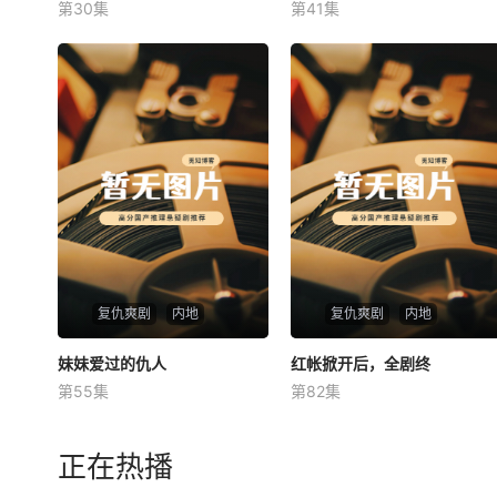
第30集
第41集
未知
未知
复仇爽剧
内地
复仇爽剧
内地
妹妹爱过的仇人
妹妹爱过的仇人
红帐掀开后，全剧终
红帐掀开后，全剧终
第55集
第82集
未知
未知
正在热播