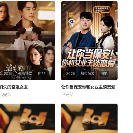
2025
都市情爱
内地
2025
都市情爱
内地
热播
热播
消失的空姐女友
让你当保安你和女业主谈恋爱
消失的空姐女友
让你当保安你和女业主谈恋爱
已完结
已完结
未知
未知