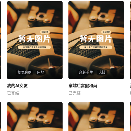
复仇爽剧
内地
穿越重生
大陆
热播
热播
我的AI女友
穿越后宫假和尚
我的AI女友
穿越后宫假和尚
已完结
已完结
未知
未知