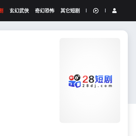
剧
玄幻武侠
奇幻恐怖
其它短剧
我的观影记录
{if condition="$obj.vod_points
gt 0"}