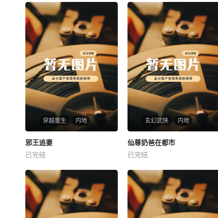
穿越重生
内地
玄幻武侠
内地
热播
热播
邪王追妻
仙尊奶爸在都市
邪王追妻
仙尊奶爸在都市
已完结
已完结
未知
未知