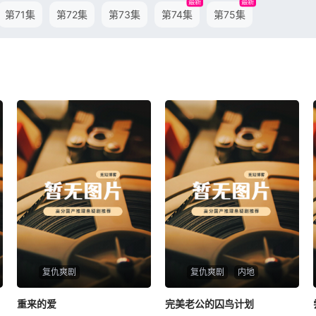
最新
最新
第71集
第72集
第73集
第74集
第75集
复仇爽剧
复仇爽剧
内地
重来的爱
重来的爱
完美老公的囚鸟计划
完美老公的囚鸟计划