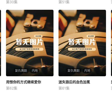
第30集
第51集
未知
未知
复仇爽剧
内地
复仇爽剧
内地
用恨你的方式继续爱你
用恨你的方式继续爱你
迷失狼后的血色加冕
迷失狼后的血色加冕
第62集
第61集
未知
未知