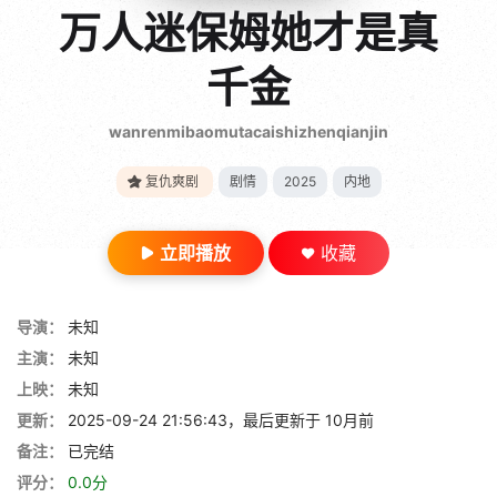
gt 0"}
万人迷保姆她才是真
28短剧
千金
wanrenmibaomutacaishizhenqianjin
复仇爽剧
剧情
2025
内地
立即播放
收藏
导演：
未知
主演：
未知
上映：
未知
更新：
2025-09-24 21:56:43，最后更新于 10月前
备注：
已完结
评分：
0.0分