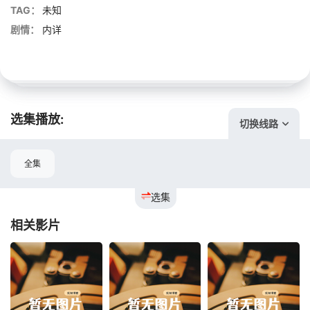
TAG：
未知
剧情：
内详
选集播放:
切换线路
全集
选集
相关影片