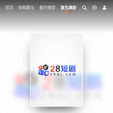
我的观影记录
首页
穿越重生
都市情爱
复仇爽剧
玄幻武侠
奇幻
{if condition="$obj.vod_points