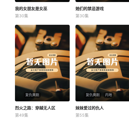
我的女朋友是女巫
我的女朋友是女巫
她们的禁忌游戏
她们的禁忌游戏
第30集
第30集
未知
未知
复仇爽剧
复仇爽剧
内地
烈火之路：穿越无人区
烈火之路：穿越无人区
妹妹爱过的仇人
妹妹爱过的仇人
第49集
第55集
未知
未知