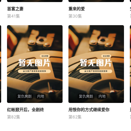
首富之妻
首富之妻
重来的爱
重来的爱
第41集
第30集
未知
未知
复仇爽剧
内地
复仇爽剧
内地
红帐掀开后，全剧终
红帐掀开后，全剧终
用恨你的方式继续爱你
用恨你的方式继续爱你
第82集
第62集
未知
未知