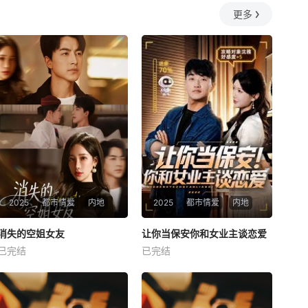
更多
2025
都市情爱
内地
2025
都市情爱
内地
热播
热播
消失的空姐女友
让你当保安你和女业主谈恋爱
消失的空姐女友
让你当保安你和女业主谈恋爱
已完结
已完结
未知
未知