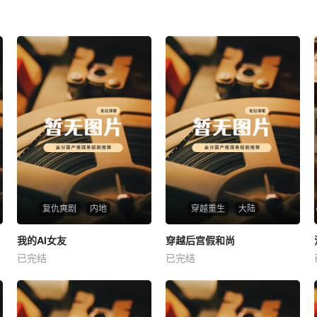
复仇爽剧
内地
穿越重生
大陆
热播
热播
我的AI女友
穿越后宫假和尚
我的AI女友
穿越后宫假和尚
已完结
已完结
未知
未知