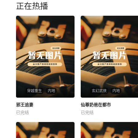
正在热播
穿越重生
内地
玄幻武侠
内地
热播
热播
邪王追妻
仙尊奶爸在都市
邪王追妻
仙尊奶爸在都市
已完结
已完结
未知
未知