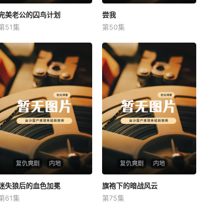
完美老公的囚鸟计划
完美老公的囚鸟计划
尝我
尝我
第51集
第50集
未知
未知
复仇爽剧
内地
复仇爽剧
内地
迷失狼后的血色加冕
迷失狼后的血色加冕
旗袍下的暗战风云
旗袍下的暗战风云
第61集
第75集
未知
未知