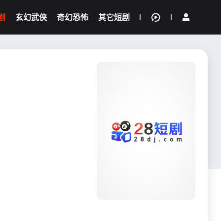
剧
玄幻武侠
奇幻恐怖
其它短剧
我的观影记录
{if condition="$obj.vod_points
gt 0"}